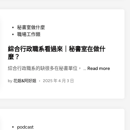
官
P
秘書室做什麼
o
職場工作類
s
t
綜合行政職系看過來｜秘書室在做什
e
麼？
d
綜
綜合行政職系的缺很多在秘書單位， …
Read more
i
合
n
by
花姐&阿好姐
•
2025 年 4 月 3 日
行
政
職
系
看
過
來
P
podcast