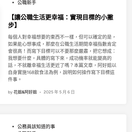
o
退
公職新手
s
休
t
【讓公職生活更幸福：實現目標的小撇
的
e
原
步】
d
因
每個人對幸福想要的東西不一樣，但可以確定的是，
i
,
如果能心想事成，那麼在公職生活期間幸福指數肯定
n
真
會很高！而寫下目標可以不要那麼嚴肅，把它想成：
心
我想要什麼，具體的寫下來，成功機率就能變高的
告
話，不就離幸福生活更近了嗎？本篇文章，阿好姐以
白
自身實施168飲食法為例，說明如何操作寫下目標這
件事。
by
花姐&阿好姐
•
2025 年 5 月 6 日
P
公務員該知道的事