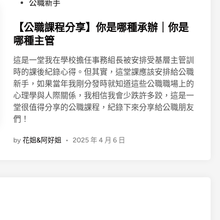
o
公職新手
s
t
【公職課程分享】你是哪種承辦｜你是
e
哪種主管
d
這是一堂我在學校擔任事務組長被安排受基層主管訓
i
時的課後紀錄心得。但其實，這堂課應該安排給公職
n
新手，如果當年我剛分發時就知道這些公職職場上的
心理學與人際關係，我相信我會少跌許多跤，這是一
堂很值得分享的公職課程，紀錄下來分享給公職朋友
們！
by
花姐&阿好姐
•
2025 年 4 月 6 日