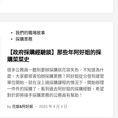
升
遷
】
黑
暗
P
我們的職場故事
面
o
採購業務
之
s
升
t
【政府採購經驗談】那些年阿好姐的採
官
e
購菜菜史
篇
d
｜
很多公務員一聽到要辦採購就花容失色，不知道為什
i
花
麼，大家都很害怕辦採購業務？阿好姐從分發到建管
n
花
單位開始，就在沒上過採購課程的情況下，開始辦理
之
一件件的採購了，看到過去阿好姐的採購經驗，希望
f
對於即將接手採購業務的公務員有幫助！
u
c
by
花姐&阿好姐
•
2025 年 4 月 3 日
k
升