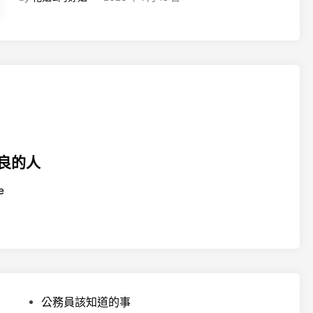
大
開
講
】
公
務
員
,
你
累
良的人
了
嗎
e
?
老
大
5
4
歲
P
就
公務員該知道的事