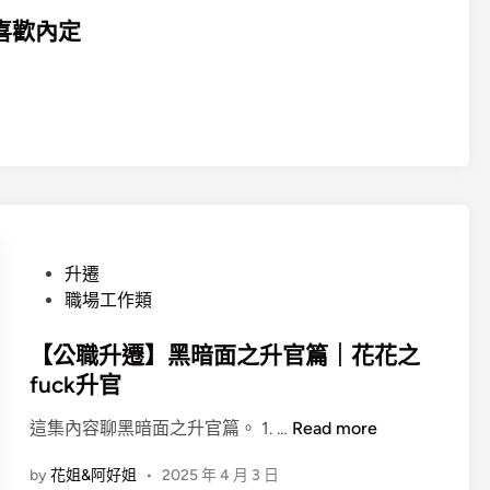
喜歡內定
P
升遷
o
職場工作類
s
t
【公職升遷】黑暗面之升官篇｜花花之
e
fuck升官
d
【
這集內容聊黑暗面之升官篇。 1. …
Read more
i
公
n
by
花姐&阿好姐
•
2025 年 4 月 3 日
職