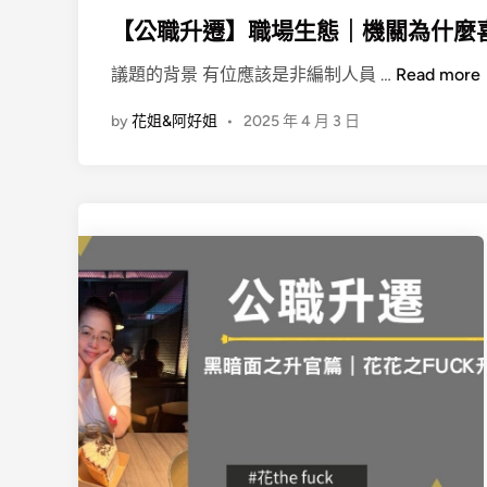
s
t
【公職升遷】職場生態｜機關為什麼
e
【
議題的背景 有位應該是非編制人員 …
Read more
d
公
i
by
花姐&阿好姐
•
2025 年 4 月 3 日
職
n
升
遷
】
職
場
生
態
｜
機
關
為
什
麼