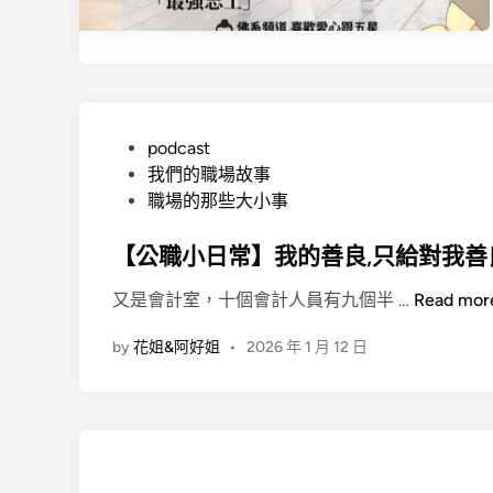
P
podcast
o
我們的職場故事
s
職場的那些大小事
t
e
【公職小日常】我的善良,只給對我善
d
【
又是會計室，十個會計人員有九個半 …
Read mor
i
公
n
by
花姐&阿好姐
•
2026 年 1 月 12 日
職
小
日
常
】
我