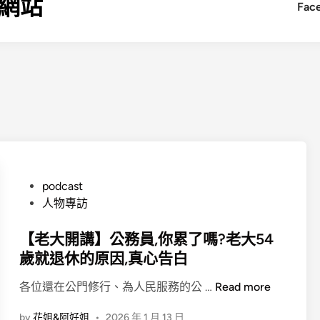
網站
Fac
P
podcast
o
人物專訪
s
t
【老大開講】公務員,你累了嗎?老大54
e
歲就退休的原因,真心告白
d
【
各位還在公門修行、為人民服務的公 …
Read more
i
老
n
by
花姐&阿好姐
•
2026 年 1 月 13 日