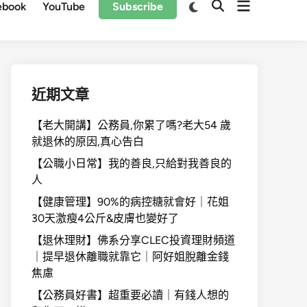
Open
Switch
ebook
YouTube
Subscribe
Open
to
menu
Search
dark
mode
近期文章
【老大開講】公務員,你累了嗎?老大54 歲
就退休的原因,真心告白
【公職小日常】我的善良,只給對我善良的
人
【健康管理】90%的病控糖就會好｜花姐
30天激瘦4公斤&皮膚也變好了
【退休理財】佛系分享CLEC投資理財頻道
｜提早退休離職就靠它｜阿好姐脫離金錢
焦慮
【公務員好書】超重要必讀｜有錢人想的