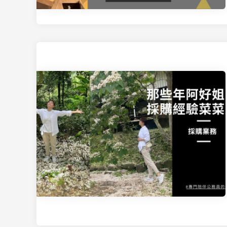
喜
歡
內
定