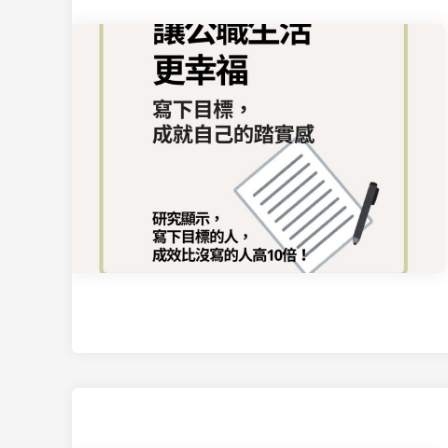
的
善
良
,
只
給
對
我
善
良
的
人