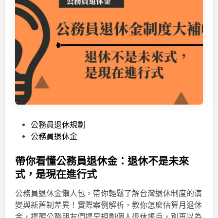
P
公務員退休規劃
o
公務員退休金
s
t
帶你看懂公務員退休金：退休不是未來
e
式，是現在進行式
d
公務員退休金懶人包，帶你輕鬆了解台灣退休制度的演
i
變與新舊制差異！實際案例解析，教你怎麼估算月退休
n
金，提醒公務朋友們提早規劃個人退休帳戶，別再以為