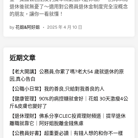
退休後就無憂了～適用對公務員退休金制度完全沒概念
的朋友，讓你一看就懂！
by
花姐&阿好姐
•
2025 年 4 月 10 日
近期文章
【老大開講】公務員,你累了嗎?老大54 歲就退休的原
因,真心告白
【公職小日常】我的善良,只給對我善良的人
【健康管理】90%的病控糖就會好｜花姐 30天激瘦4公
斤&皮膚也變好了
【退休理財】佛系分享CLEC投資理財頻道｜提早退休
離職就靠它｜阿好姐脫離金錢焦慮
【公務員好書】超重要必讀｜有錢人想的和你不一樣