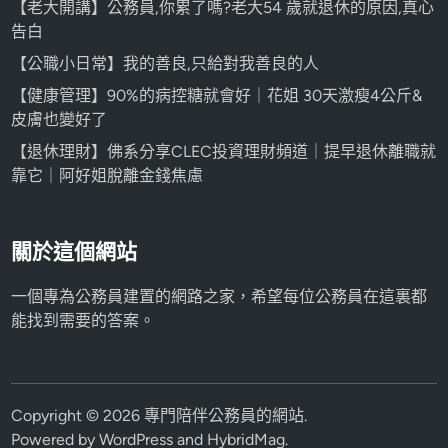
【老大開講】公務員,你累了嗎?老大54 歲就退休的原因,真心
告白
【公職小日常】我的善良,只給對我善良的人
【健康管理】90%的病控糖就會好｜花姐 30天激瘦4公斤&
皮膚也變好了
【退休理財】佛系分享CLEC投資理財頻道｜提早退休離職就
靠它｜阿好姐脫離金錢焦慮
關於這個網站
一個專為公務員建置的網路之家，希望每位公務員在這裏都
能找到需要的答案。
Copyright © 2026
專門陪伴公務員的網站
.
Powered by
WordPress
and
HybridMag
.