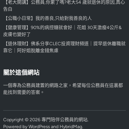
【老大開講】公務員,你累了嗎?老大54 歲就退休的原因,真心
告白
【公職小日常】我的善良,只給對我善良的人
【健康管理】90%的病控糖就會好｜花姐 30天激瘦4公斤&
皮膚也變好了
【退休理財】佛系分享CLEC投資理財頻道｜提早退休離職就
靠它｜阿好姐脫離金錢焦慮
關於這個網站
一個專為公務員建置的網路之家，希望每位公務員在這裏都
能找到需要的答案。
Copyright © 2026
專門陪伴公務員的網站
.
Powered by
WordPress
and
HybridMag
.