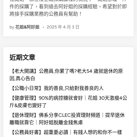
件的採購了，看到過去阿好姐的採購經驗，希望對於即
將接手採購業務的公務員有幫助！
by
花姐&阿好姐
•
2025 年 4 月 3 日
近期文章
【老大開講】公務員,你累了嗎?老大54 歲就退休的原
因,真心告白
【公職小日常】我的善良,只給對我善良的人
【健康管理】90%的病控糖就會好｜花姐 30天激瘦4公
斤&皮膚也變好了
【退休理財】佛系分享CLEC投資理財頻道｜提早退休
離職就靠它｜阿好姐脫離金錢焦慮
【公務員好書】超重要必讀｜有錢人想的和你不一樣