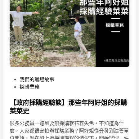
P
我們的職場故事
o
採購業務
s
t
【政府採購經驗談】那些年阿好姐的採購
e
菜菜史
d
很多公務員一聽到要辦採購就花容失色，不知道為什
i
麼，大家都很害怕辦採購業務？阿好姐從分發到建管單
n
位開始，就在沒上過採購課程的情況下，開始辦理一件