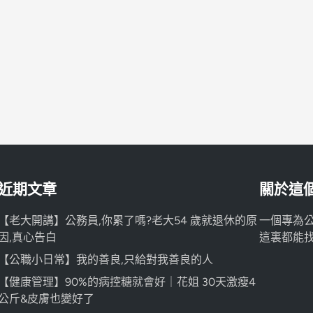
近期文章
關於這
【老大開講】公務員,你累了嗎?老大54 歲就退休的原
一個專為
因,真心告白
這裏都能
【公職小日常】我的善良,只給對我善良的人
【健康管理】90%的病控糖就會好｜花姐 30天激瘦4
公斤&皮膚也變好了