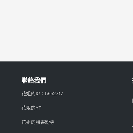
態
｜
機
關
為
什
麼
喜
歡
內
定
聯絡我們
花姐的IG：hhh2717
花姐的YT
花姐的臉書粉專