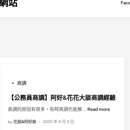
網站
Fac
P
商調
o
s
【公務員商調】阿好&花花大談商調經驗
t
【
商調的原因有很多，有時商調也能解 …
Read more
e
公
d
by
花姐&阿好姐
•
2025 年 4 月 3 日
務
i
員