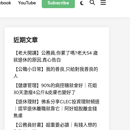
Open
Switch
ebook
YouTube
Subscribe
Open
to
menu
Search
dark
mode
近期文章
【老大開講】公務員,你累了嗎?老大54 歲
就退休的原因,真心告白
【公職小日常】我的善良,只給對我善良的
人
【健康管理】90%的病控糖就會好｜花姐
30天激瘦4公斤&皮膚也變好了
【退休理財】佛系分享CLEC投資理財頻道
｜提早退休離職就靠它｜阿好姐脫離金錢
焦慮
【公務員好書】超重要必讀｜有錢人想的