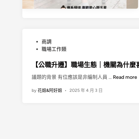
P
商調
o
職場工作類
s
t
【公職升遷】職場生態｜機關為什麼
e
【
議題的背景 有位應該是非編制人員 …
Read more
d
公
i
by
花姐&阿好姐
•
2025 年 4 月 3 日
職
n
升
遷
】
職
場
生