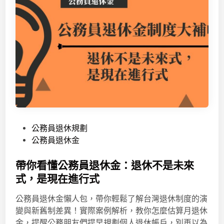
P
公務員退休規劃
o
公務員退休金
s
t
帶你看懂公務員退休金：退休不是未來
e
式，是現在進行式
d
公務員退休金懶人包，帶你輕鬆了解台灣退休制度的演
i
變與新舊制差異！實際案例解析，教你怎麼估算月退休
n
金，提醒公務朋友們提早規劃個人退休帳戶，別再以為