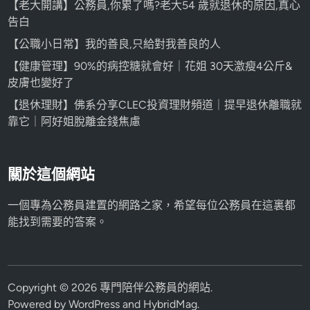
【老大開講】公務員,你累了嗎?老大54 歲就退休的原因,真心
告白
【公職小日常】我的善良,只給對我善良的人
【健康管理】90%的病控糖就會好｜花姐 30天激瘦4公斤&
皮膚也變好了
【退休理財】佛系分享CLEC投資理財頻道｜提早退休離職就
靠它｜阿好姐脫離金錢焦慮
關於這個網站
一個專為公務員建置的網路之家，希望每位公務員在這裏都
能找到需要的答案。
Copyright © 2026
專門陪伴公務員的網站
.
Powered by
WordPress
and
HybridMag
.