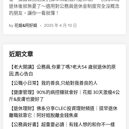
退休後就無憂了～適用對公務員退休金制度完全沒概念
的朋友，讓你一看就懂！
by
花姐&阿好姐
•
2025 年 4 月 10 日
近期文章
【老大開講】公務員,你累了嗎?老大54 歲就退休的原
因,真心告白
【公職小日常】我的善良,只給對我善良的人
【健康管理】90%的病控糖就會好｜花姐 30天激瘦4公
斤&皮膚也變好了
【退休理財】佛系分享CLEC投資理財頻道｜提早退休
離職就靠它｜阿好姐脫離金錢焦慮
【公務員好書】超重要必讀｜有錢人想的和你不一樣