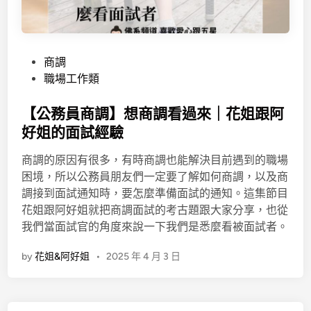
C
r
u
P
商調
s
o
職場工作類
h
s
｜
t
【公務員商調】想商調看過來｜花姐跟阿
升
e
好姐的面試經驗
遷
d
油
商調的原因有很多，有時商調也能解決目前遇到的職場
i
你
困境，所以公務員朋友們一定要了解如何商調，以及商
n
不
調接到面試通知時，要怎麼準備面試的通知。這集節目
油
花姐跟阿好姐就把商調面試的考古題跟大家分享，也從
你
我們當面試官的角度來說一下我們是悉麼看被面試者。
by
花姐&阿好姐
•
2025 年 4 月 3 日