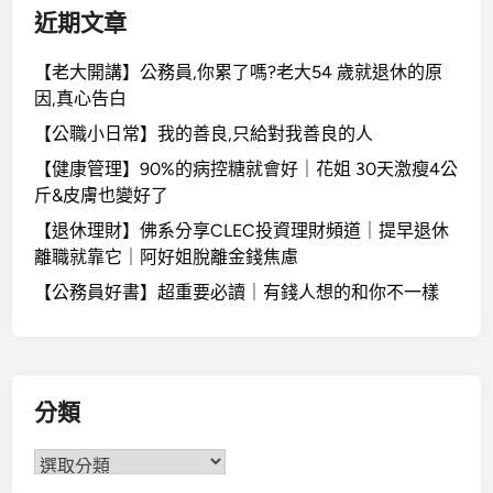
近期文章
【老大開講】公務員,你累了嗎?老大54 歲就退休的原
因,真心告白
【公職小日常】我的善良,只給對我善良的人
【健康管理】90%的病控糖就會好｜花姐 30天激瘦4公
斤&皮膚也變好了
【退休理財】佛系分享CLEC投資理財頻道｜提早退休
離職就靠它｜阿好姐脫離金錢焦慮
【公務員好書】超重要必讀｜有錢人想的和你不一樣
分類
分
類