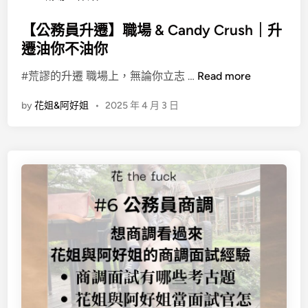
s
t
【公務員升遷】職場 & Candy Crush｜升
e
遷油你不油你
d
【
#荒謬的升遷 職場上，無論你立志 …
Read more
i
公
n
by
花姐&阿好姐
•
2025 年 4 月 3 日
務
員
升
遷
】
職
場
&
C
a
n
d
y