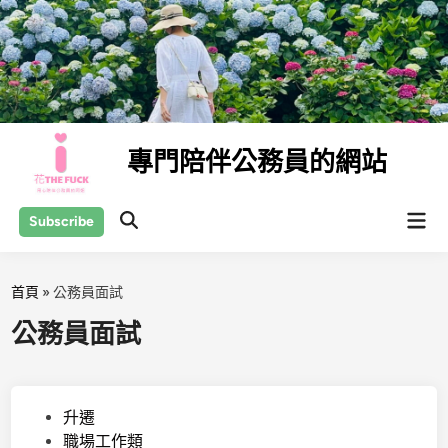
Skip
to
content
專門陪伴公務員的網站
Mai
Subscribe
Open
Men
Search
首頁
»
公務員面試
公務員面試
P
升遷
o
職場工作類