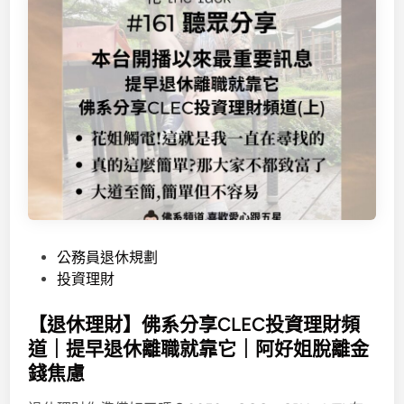
P
公務員退休規劃
o
投資理財
s
t
【退休理財】佛系分享CLEC投資理財頻
e
道｜提早退休離職就靠它｜阿好姐脫離金
d
錢焦慮
i