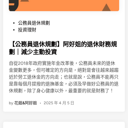
P
公務員退休規劃
o
投資理財
s
t
【公務員退休規劃】阿好姐的退休財務規
e
劃｜減少主動投資
d
自從2018年政府實施年金改革後，公務員未來的退休
i
金變數更多，但可確定的方向是，絕對是會往越來越趨
n
近於勞工退休金的方向走；也就是說，公務員不能再只
是靠每個月提撥的退撫基金，必須及早做好公務員的退
休規劃，除了身心健康以外，最重要的就是財務了！
by
花姐&阿好姐
•
2025 年 4 月 5 日