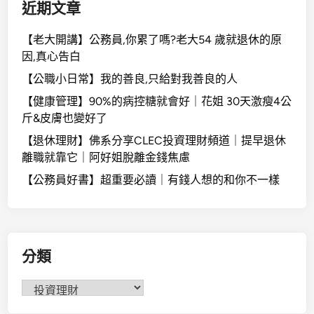
近期文章
【老大開講】公務員,你累了嗎?老大54 歲就退休的原
因,真心告白
【公職小日常】我的善良,只給對我善良的人
【健康管理】90%的病控糖就會好｜花姐 30天激瘦4公
斤&皮膚也變好了
【退休理財】佛系分享CLEC投資理財頻道｜提早退休
離職就靠它｜阿好姐脫離金錢焦慮
【公務員好書】超重要必讀｜有錢人想的和你不一樣
分類
分
類