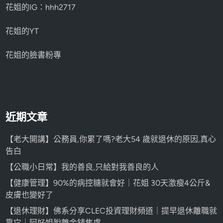
花姐的IG：hhh2717
花姐的YT
花姐的臉書粉專
近期文章
【老大開講】公務員,你累了嗎?老大54 歲就退休的原因,真心
告白
【公職小日常】我的善良,只給對我善良的人
【健康管理】90%的病控糖就會好｜花姐 30天激瘦4公斤&
皮膚也變好了
【退休理財】佛系分享CLEC投資理財頻道｜提早退休離職就
靠它｜阿好姐脫離金錢焦慮