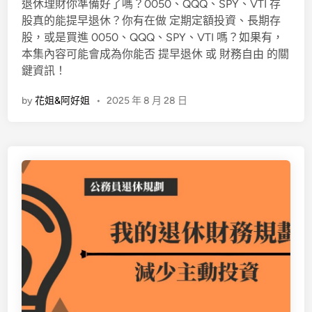
n
退休理財你準備好了嗎？0050、QQQ、SPY、VTI 存
股真的能提早退休？你有在做 定期定額投資、長期存
股，或是買進 0050、QQQ、SPY、VTI 嗎？如果有，
本集內容可能會成為你能否 提早退休 或 財務自由 的關
鍵資訊！
by
花姐&阿好姐
•
2025 年 8 月 28 日