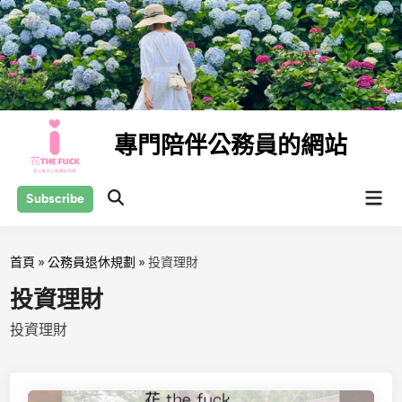
Skip
to
content
專門陪伴公務員的網站
Mai
Subscribe
Open
Men
Search
首頁
»
公務員退休規劃
»
投資理財
投資理財
投資理財