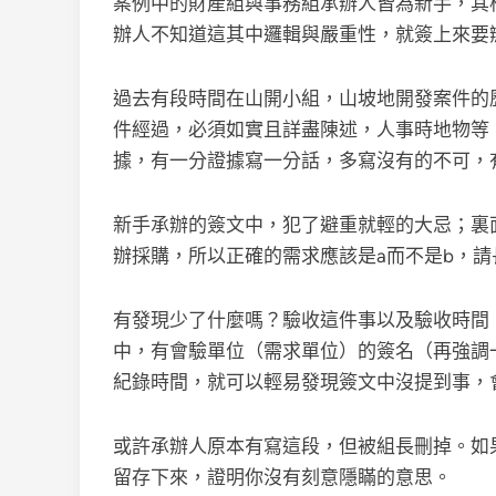
案例中的財產組與事務組承辦人皆為新手，其
辦人不知道這其中邏輯與嚴重性，就簽上來要
過去有段時間在山開小組，山坡地開發案件的
件經過，必須如實且詳盡陳述，人事時地物等
據，有一分證據寫一分話，多寫沒有的不可，
新手承辦的簽文中，犯了避重就輕的大忌；裏
辦採購，所以正確的需求應該是a而不是b，
有發現少了什麼嗎？驗收這件事以及驗收時間
中，有會驗單位（需求單位）的簽名（再強調
紀錄時間，就可以輕易發現簽文中沒提到事，
或許承辦人原本有寫這段，但被組長刪掉。如
留存下來，證明你沒有刻意隱瞞的意思。