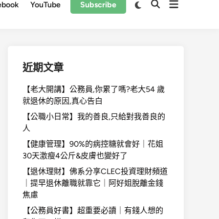
Open
Switch
ebook
YouTube
Subscribe
Open
to
menu
Search
dark
mode
近期文章
【老大開講】公務員,你累了嗎?老大54 歲
就退休的原因,真心告白
【公職小日常】我的善良,只給對我善良的
人
【健康管理】90%的病控糖就會好｜花姐
30天激瘦4公斤&皮膚也變好了
【退休理財】佛系分享CLEC投資理財頻道
｜提早退休離職就靠它｜阿好姐脫離金錢
焦慮
【公務員好書】超重要必讀｜有錢人想的