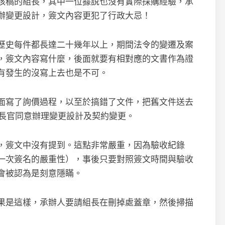
核稿的組長，其中一位據說也沒有實際採購經驗，承
辦變更設計，簽文內容更犯了行政大忌！
歷史每件都長達二十幾年以上，期間法令的變遷及案
，簽文內容寫什麼，後面就要有相對應的文書作為證
有發生的沒寫上去也是不可。
面寫了詢價過程，以至於搞錯了文件，把舊文件送去
請長官同意辦理變更設計及契約變更。
，簽文中沒有提到。這點非常嚴重，因為驗收紀錄
一次簽名的嚴重性），事後只要對照簽文時間與驗收
會被認為是刻意隱瞞。
果是這樣，承辦人要請組長在刪掉處蓋章，然後掃描