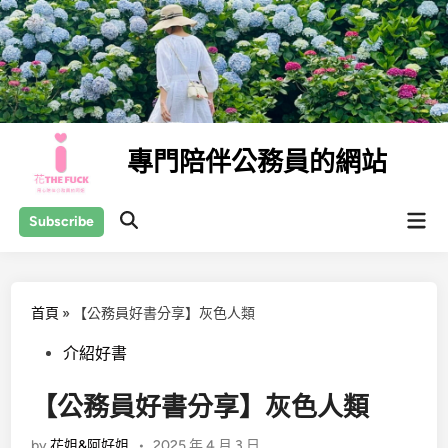
Skip
to
content
專門陪伴公務員的網站
Mai
Subscribe
Open
Men
Search
首頁
»
【公務員好書分享】灰色人類
Posted
介紹好書
in
【公務員好書分享】灰色人類
by
花姐&阿好姐
•
2025 年 4 月 3 日