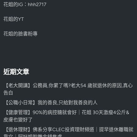
花姐的IG：hhh2717
花姐的YT
花姐的臉書粉專
近期文章
【老大開講】公務員,你累了嗎?老大54 歲就退休的原因,真心
告白
【公職小日常】我的善良,只給對我善良的人
【健康管理】90%的病控糖就會好｜花姐 30天激瘦4公斤&
皮膚也變好了
【退休理財】佛系分享CLEC投資理財頻道｜提早退休離職就
靠它｜阿好姐脫離金錢焦慮