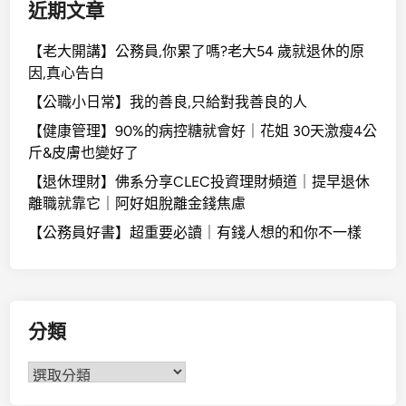
近期文章
【老大開講】公務員,你累了嗎?老大54 歲就退休的原
因,真心告白
【公職小日常】我的善良,只給對我善良的人
【健康管理】90%的病控糖就會好｜花姐 30天激瘦4公
斤&皮膚也變好了
【退休理財】佛系分享CLEC投資理財頻道｜提早退休
離職就靠它｜阿好姐脫離金錢焦慮
【公務員好書】超重要必讀｜有錢人想的和你不一樣
分類
分
類